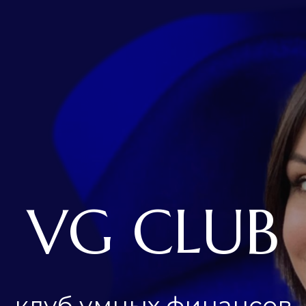
VG CLUB
клуб умных финансов